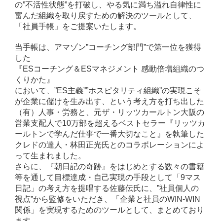
の”不活性状態”を打破し、やる気に満ち溢れ自律性に
富んだ組織を取り戻すための解決のツールとして、
「社員手帳」をご提案いたします。
当手帳は、アマゾン”コーチング部門”で第一位を獲得
した
『ESコーチング＆ESマネジメント 感動倍増組織のつ
くりかた』
において、”ES主義””ホスピタリティ組織”の実現こそ
が企業に儲けを生み出す、という考え方を打ち出した
（有）人事・労務と、元ザ・リッツカールトン大阪の
営業支配人で10万部を超えるベストセラー『リッツカ
ールトンで学んだ仕事で一番大切なこと』を執筆した
クレドの達人・林田正光氏とのコラボレーションによ
って生まれました。
さらに、『朝日記の奇跡』をはじめとする数々の書籍
等を通して目標達成・自己実現の手段として「9マス
日記」の考え方を提唱する佐藤伝氏に、”社員個人の
視点”から監修をいただき、「企業と社員のWIN-WIN
関係」を実現するためのツールとして、まとめており
ます。