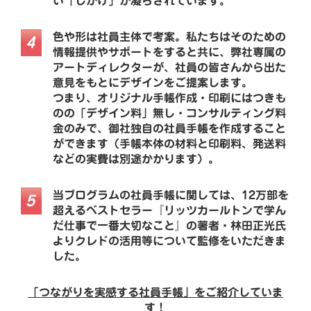
い「しかけ」が凝らされています。
色や形は社員主体で考案。私たちはそのための
4
情報提供やサポートをすると共に、弊社専属の
アートディレクターが、社員の皆さんから出た
意見をもとにデザインをご提案します。
つまり、オリジナル手帳作成・印刷にはつきも
のの「デザイン料」無し・コンサルティング料
金のみで、御社独自の社員手帳を作成すること
ができます（手帳本体の材料と印刷料、発送料
などの実費は別途かかります）。
当プログラムの社員手帳に関しては、12万部を
5
超えるベストセラー『リッツカールトンで学ん
だ仕事で一番大切なこと』の著者・林田正光氏
よりクレドの活用等について監修をいただきま
した。
「つながりを実感する社員手帳」をご紹介していま
す！