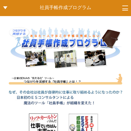
有限会社 人事・労務 - 人事制度・賃金制度に関するプロ
社員手帳作成プログラム
▼
フェッショナル集団